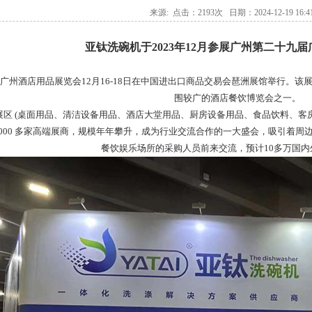
来源: 点击：2193次 日期：2024-12-19 16:41
亚钛洗碗机于2023年12月参展广州第二十九
九届广州酒店用品展览会12月16-18日在中国进出口商品交易会琶洲展馆举行。
围较广的酒店餐饮博览会之一。
区 (桌面用品、清洁设备用品、酒店大堂用品、厨房设备用品、食品饮料、客房用
 4000 多家高端展商，规模年年攀升，成为行业交流合作的一大盛会，吸引着
餐饮娱乐场所的采购人员前来交流，预计10多万国内
500C
单缸两道漂洗单烘干通道式洗碗机GYT-
揭盖式洗碗机MAX-70D
2500CH