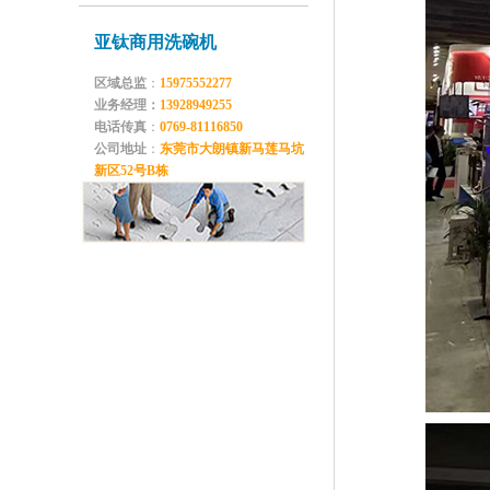
亚钛商用洗碗机
区域总监
：
15975552277
业务经理：
13928949255
电话传真
：
0769-81116850
公司地址
：
东莞市大朗镇新马莲马坑
新区52号B栋