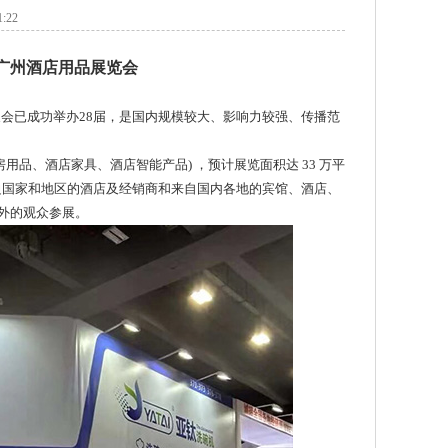
:22
届广州酒店用品展览会
该展会已成功举办28届，是国内规模较大、影响力较强、传播范
品、酒店家具、酒店智能产品) ，预计展览面积达 33 万平
周边国家和地区的酒店及经销商和来自国内各地的宾馆、酒店、
外的观众参展。
新
双缸两道漂洗单烘干斜插式洗碗机GYT-
4950BH
揭盖式洗碗机MAX-70J