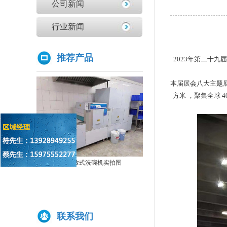
公司新闻
学校食堂采购洗碗机的必要性分析
为什么要选择国产品牌的洗碗机?
行业新闻
洗碗机比手洗更卫生？更节水？更高效？
你们学校还没有用上学校食堂洗碗机吗？
推荐产品
2023年第二十
原来洗碗机还能洗菜洗龙虾！
如何正确的使用商用洗碗机确保清洗效果？
本届展会八大主题展
方米 ，聚集全球
为什么不能贪便宜买低价的洗碗机
亚钛洗碗机参展第三十三届上海国际酒店及餐饮业博览会
高效稳定且具潜力的创业选择：洗碗机
全自动洗碗机：清洗新革命，降本增效
双缸两道漂洗通道式洗碗机GYT-2
商用洗碗机开机关机操作流程及不合适洗那些餐具
实拍图
亚钛洗碗机参展第三十三届上海国际酒店及餐饮业博览会
学校食堂采购洗碗机的必要性分析
商用揭盖式洗碗机实拍图
为什么要选择国产品牌的洗碗机?
洗碗机比手洗更卫生？更节水？更高效？
联系我们
你们学校还没有用上学校食堂洗碗机吗？