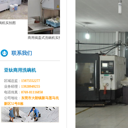
如何正确的使用商用洗碗机确保清洗效果？
为什么不能贪便宜买低价的洗碗机
双缸两道漂洗通道式洗碗机GYT-2500C
单缸
亚钛洗碗机参展第三十三届上海国际酒店及餐饮业博览会
2500
高效稳定且具潜力的创业选择：洗碗机
全自动洗碗机：清洗新革命，降本增效
商用揭盖式洗碗机实拍图
商用洗碗机开机关机操作流程及不合适洗那些餐具
联系我们
亚钛洗碗机参展第三十三届上海国际酒店及餐饮业博览会
学校食堂采购洗碗机的必要性分析
为什么要选择国产品牌的洗碗机?
亚钛商用洗碗机
洗碗机比手洗更卫生？更节水？更高效？
区域总监
：
15975552277
你们学校还没有用上学校食堂洗碗机吗？
业务经理：
13928949255
电话传真
：
0769-81116850
公司地址
：
东莞市大朗镇新马莲马坑
新区52号B栋